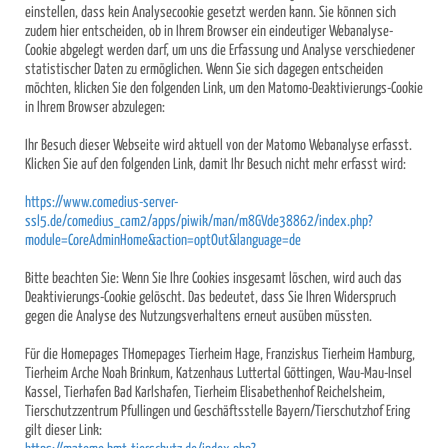
einstellen, dass kein Analysecookie gesetzt werden kann. Sie können sich
zudem hier entscheiden, ob in Ihrem Browser ein eindeutiger Webanalyse-
Cookie abgelegt werden darf, um uns die Erfassung und Analyse verschiedener
statistischer Daten zu ermöglichen. Wenn Sie sich dagegen entscheiden
möchten, klicken Sie den folgenden Link, um den Matomo-Deaktivierungs-Cookie
in Ihrem Browser abzulegen:
Ihr Besuch dieser Webseite wird aktuell von der Matomo Webanalyse erfasst.
Klicken Sie auf den folgenden Link, damit Ihr Besuch nicht mehr erfasst wird:
https://www.comedius-server-
ssl5.de/comedius_cam2/apps/piwik/man/m8GVde38862/index.php?
module=CoreAdminHome&action=optOut&language=de
Bitte beachten Sie: Wenn Sie Ihre Cookies insgesamt löschen, wird auch das
Deaktivierungs-Cookie gelöscht. Das bedeutet, dass Sie Ihren Widerspruch
gegen die Analyse des Nutzungsverhaltens erneut ausüben müssten.
Für die Homepages THomepages Tierheim Hage, Franziskus Tierheim Hamburg,
Tierheim Arche Noah Brinkum, Katzenhaus Luttertal Göttingen, Wau-Mau-Insel
Kassel, Tierhafen Bad Karlshafen, Tierheim Elisabethenhof Reichelsheim,
Tierschutzzentrum Pfullingen und Geschäftsstelle Bayern/Tierschutzhof Ering
gilt dieser Link: