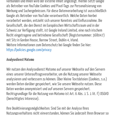
verbunden und Ihnen wird der externe Inhalt angezeigt. Hierbei setzt Google
als Betreiber von YouTube Cookies und Pixel-Tags zur Personalisierung von
Werbung und Suchergebnissen. Für diese Datenverarbeitung ist ausschließlich
Google als Betreiber von YouTube verantwortlich. Welche Daten hierbei
verarbeitet werden, entzieht sich unserer Kenntnis und Einflussnahme. Die
Gesellschaft, die den Dienst im Europäischen Wirtschaftsraum und in der
Schweiz zur Verfügung stellt, ist Google Ireland Limited, eine nach irischem
Recht eingetragene und betriebene Gesellschaft (Registernummer: 368047)
mit Sitz in Gordon House, Barrow Street, Dublin 4, Irland.
Weitere Informationen zum Datenschutz bei Google finden Sie hier:
https://policies.google.com/privacy
Analysedienst Matomo
Wir nutzen den Analysedienst Matomo auf unserer Webseite auf den Servern
eines unserer Unterauftragsverarbeiter, um die Nutzung unserer Webseite
analysieren und verbessern zu können. Über kleine Textdateien (Cookies, s.o.)
werden Daten darüber gespeichert, wie Sie unsere Webseite nutzen. Diese
Daten werden anonymisiert und auf unseren Servern gespeichert.
Rechtsgrundlage für die Nutzung von Matomo ist Art. 6 Abs. 1 S. 1 lit. f) DSGVO
(berechtigtes Interesse).
Ihre Deaktivierungsmöglichkeiten: Sind Sie mit der Analyse Ihres
Nutzungsverhaltens nicht einverstanden, können Sie jederzeit Ihren Browser so