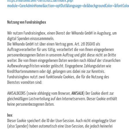
https://matomo.bmt-tierschutz.de/index.php?
module=CoreAdminHome&action=optOut&language=de&backgroundColor=&fontColor
Nutzung von Fundraisingbox
Wir nutzen Fundraisingbox, einen Dienst der Wikando GmbH in Augsburg, um
digital Spenden einzusammmeln.
Die Wikando GmbH ist über einen Vertrag gem. Art. 28 DSGVO als
Auftragsverarbeiter für uns tätig, verarbeitet die von Ihnen eingegebenen
personenbezogenen Daten in unserem Auftrag und gibt diese nicht an Dritte
weiter. Die von Ihnen eingegebenen Daten werden nach Ablauf der steuerlichen
Aufbewahrungsfristen wieder gelöscht. Eingegebene Zahlungsdaten wie
Kreditkartennummern oder dgl. gelangen uns dabei nie zur Kenntnis.
Fundraisingbox nutzt zwei funktionale Cookies, die für die Nutzung des
Dienstes vonnöten sind:
AWSALBCORS (sowie abhängig vom Browser,
AWSALB
) Der Cookie dient zur
gleichmäßigen Lastverteilung auf den Internetservern. Dieser Cookie enthält
keine personenbezogenen Daten.
box
Dieser Cookie speichert die ID der User-Session. Auch nicht eingeloggte User
(also Spender) haben automatisch eine User-Session, die jedoch keinerlei