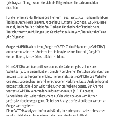
(Vertragserfüllung), wenn Sie sich als Mitglied oder Tierpate anmelden
möchten.
Für die Formulare der Homepages Tierheim Hage, Franziskus Tierheim Hamburg,
Tierheim Arche Noah Brinkum, Katzenhaus Luttertal Göttingen, Wau-Mau-Insel
Kassel, Tierhafen Bad Karlshafen, Tierheim Elisabethenhof Reichelsheim,
Tierschutzzentrum Pfullingen und Geschäftsstelle Bayern/Tierschutzhof Ering
gilt Folgendes:
Google reCAPTCHA
Wir nutzen „Google reCAPTCHA“ (im Folgenden „reCAPTCHA“)
auf unseren Websites. Anbieter ist die Google Ireland Limited („Google“),
Gordon House, Barrow Street, Dublin 4, Irland.
Mit reCAPTCHA soll überprüft werden, ob die Dateneingabe auf unseren
Websites (z. B. in einem Kontaktformular) durch einen Menschen oder durch ein
automatisiertes Programm erfolgt. Hierzu analysiert reCAPTCHA das Verhalten
des Websitebesuchers anhand verschiedener Merkmale. Diese Analyse beginnt
automatisch, sobald der Websitebesucher die Website betritt. Zur Analyse
wertet reCAPTCHA verschiedene Informationen aus (z. B. IP-Adresse,
Verweildauer des Websitebesuchers auf der Website oder vom Nutzer
getätigte Mausbewegungen). Die bei der Analyse erfassten Daten werden an
Google weitergeleitet.
Die reCAPTCHA-Analysen laufen vollständig im Hintergrund. Websitebesucher
werden nicht darauf hingewiesen, dass eine Analyse stattfindet.